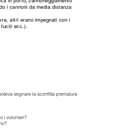
emica in porto, cannoneggiamento
ando i cannoni da media distanza
re, altri erano impegnati con i
fucili ecc.).
poteva segnare la sconfitta prematura
o i volontari?
ano?