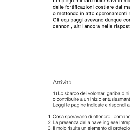
L’impiego militare delle navi in 
delle fortificazioni costiere dal 
o mettendo in atto speronamenti n
Gli equipaggi avevano dunque compi
cannoni, altri ancora nella rispos
Attività
1) Lo sbarco dei volontari garibaldin
o contribuire a un inizio entusiasmant
Leggi le pagine indicate e rispondi 
Cosa speravano di ottenere i comandant
La presenza della nave inglese Intrepi
Il molo risulta un elemento di protezi