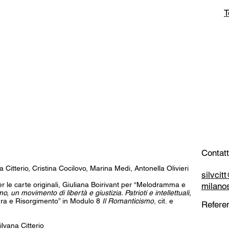
T
Contatt
a Citterio, Cristina Cocilovo, Marina Medi, Antonella Olivieri
silvci
 per le carte originali, Giuliana Boirivant per “Melodramma e
milano
o, un movimento di libertà e giustizia. Patrioti e intellettuali,
tura e Risorgimento” in Modulo 8
Il Romanticismo
, cit. e
Referen
lvana Citterio