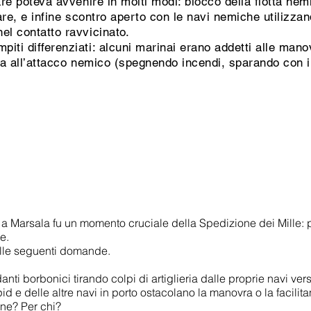
mare poteva avvenire in molti modi: blocco della flotta n
mare, e infine scontro aperto con le navi nemiche utilizz
el contatto ravvicinato.
ti differenziati: alcuni marinai erano addetti alle manov
ta all’attacco nemico (spegnendo incendi, sparando con i 
i a Marsala fu un momento cruciale della Spedizione dei Mille: 
e.
alle seguenti domande.
i borbonici tirando colpi di artiglieria dalle proprie navi vers
d e delle altre navi in porto ostacolano la manovra o la facilit
one? Per chi?