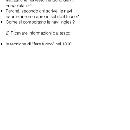
«napoletani»?
Perché, secondo chi scrive, le navi
napoletane non aprono subito il fuoco?
Come si comportano le navi inglesi?
2) Ricavare informazioni dal testo:
le tecniche di “fare fuoco” nel 1860;
i modi di informarsi e informare nel 1860 e
in tempo di guerra;
gli aspetti organizzativi e finanziari di una
spedizione militare.
Sottolinea con differenti colori i tre differenti
tipi di informazione.
3) Come mai le uniformi si sono procurate
a Genova? Perché solo 280 camicie
rosse? Fai le tue ipotesi.
4) Fai questa simulazione:
Scrivi il dispaccio telegrafico con cui i