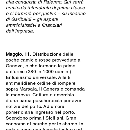
alla conquista di Palermo. Qui verrà
nominato intendente di prima classe
e si fermerà per gestire – su incarico
di Garibaldi – gli aspetti
amministrativi e finanziari
dell’impresa.
Maggio, 11.
Distribuzione delle
poche camicie rosse
provvedute
a
Genova, e che formano la prima
uniforme (280 in 1000 uomini).
Entusiasmo universale. Alle 8
antimeridiane ordine di
rompere
sopra Marsala. II Generale comanda
la manovra. Cattura e rimorchio
d’una barca peschereccia per aver
notizie del porto. Ad un’ora
pomeridiana ingresso nel porto.
Scendono prima i Siciliani. Gran
concorso
di barche per lo sbarco.
In
rada
stanno una fregata inglese ed