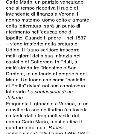
Carlo Marin, un patrizio veneziano
che al tempo ricopriva il ruolo di
intendente di finanza a Verona. Il
nonno materno, uomo colto e amante
della letteratura, sarà un punto di
riferimento nell’educazione di
Ippolito. Quando il padre – nel 1837
– viene trasferito nella pretura di
Udine, il futuro scrittore trascorre
molti giorni della sua infanzia nel
castello di Colloredo, in Friuli, a
metà strada fra Tricesimo e San
Daniele, in un feudo di proprietà dei
Marin. Un luogo che come “castello
di Fratta” rivivrà nel suo capolavoro
letterario
Le confessioni di un
italiano
.
Frequenta il ginnasio a Verona, in un
convitto: la sua solitudine è alleviata
soltanto dalle frequenti visite del
nonno Carlo Marin, a cui dedica il
quaderno dei suoi
Poetici
componimenti fatti l’anno
1846-1847
,