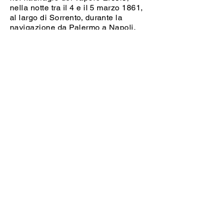
nella notte tra il 4 e il 5 marzo 1861,
al largo di Sorrento, durante la
navigazione da Palermo a Napoli.
Era stato incaricato dal governo
piemontese di riportare dalla Sicilia i
documenti amministrativi della
spedizione che, invece, furono
inghiottiti dal mar Tirreno insieme
all’equipaggio e a tutti i passeggeri.
Le misteriose circostanze del
naufragio, che non restituirà né relitti
né cadaveri, faranno pensare a un
complotto politico per eliminare le
carte della spedizione insieme a chi
le custodiva.
L’ipotesi del complotto sarà
alimentata soprattutto dal romanzo
Il
prato in fondo al mare
scritto dal
pronipote Stanislao Nievo e
pubblicato nel 1974 da Mondadori.
Nel romanzo il drammatico evento
viene rappresentato come «una