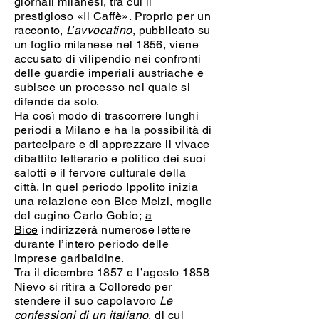
giornali milanesi, tra cui il
prestigioso «Il Caffè». Proprio per un
racconto,
L’avvocatino
, pubblicato su
un foglio milanese nel 1856, viene
accusato di vilipendio nei confronti
delle guardie imperiali austriache e
subisce un processo nel quale si
difende da solo.
Ha così modo di trascorrere lunghi
periodi a Milano e ha la possibilità di
partecipare e di apprezzare il vivace
dibattito letterario e politico dei suoi
salotti e il fervore culturale della
città. In quel periodo Ippolito inizia
una relazione con Bice Melzi, moglie
del cugino Carlo Gobio;
a
Bice
indirizzerà numerose lettere
durante l’intero periodo delle
imprese
garibaldine
.
Tra il dicembre 1857 e l’agosto 1858
Nievo si ritira a Colloredo per
stendere il suo capolavoro
Le
confessioni di un italiano
, di cui