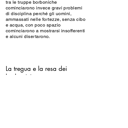
tra le truppe borboniche
cominciarono invece gravi problemi
di disciplina perché gli uomini,
ammassati nelle fortezze, senza cibo
e acqua, con poco spazio
cominciarono a mostrarsi insofferenti
e alcuni disertarono.
La tregua e la resa dei
borbonici
Dopo quattro giorni di combattimenti
casa per casa, il 30 maggio il
generale Lanza inviò a Garibaldi i
plenipotenziari per chiedere una
tregua che consentisse di alleviare
le sofferenze dei feriti e dei soldati
affamati. La tregua durò fino al 6