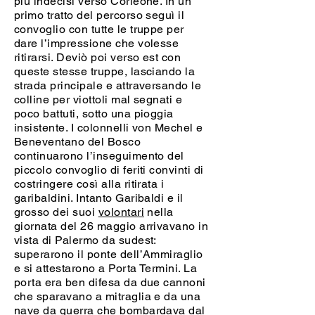
più indecisi verso Corleone. In un
primo tratto del percorso seguì il
convoglio con tutte le truppe per
dare l’impressione che volesse
ritirarsi. Deviò poi verso est con
queste stesse truppe, lasciando la
strada principale e attraversando le
colline per viottoli mal segnati e
poco battuti, sotto una pioggia
insistente. I colonnelli von Mechel e
Beneventano del Bosco
continuarono l’inseguimento del
piccolo convoglio di feriti convinti di
costringere così alla ritirata i
garibaldini. Intanto Garibaldi e il
grosso dei suoi
volontari
nella
giornata del 26 maggio arrivavano in
vista di Palermo da sudest:
superarono il ponte dell’Ammiraglio
e si attestarono a Porta Termini. La
porta era ben difesa da due cannoni
che sparavano a mitraglia e da una
nave da guerra che bombardava dal