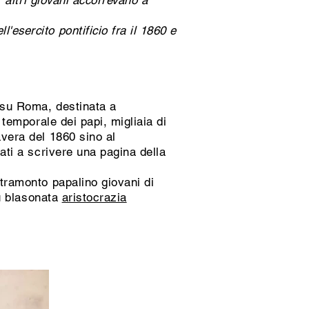
, altri giovani accorrevano a
esercito pontificio fra il 1860 e
i su Roma, destinata a
 temporale dei papi, migliaia di
avera del 1860 sino al
ati a scrivere una pagina della
 tramonto papalino giovani di
iù blasonata
aristocrazia