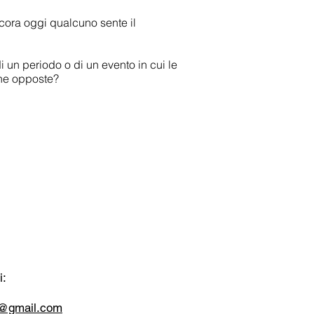
ancora oggi qualcuno sente il
i un periodo o di un evento in cui le
iche opposte?
i:
tt@gmail.com