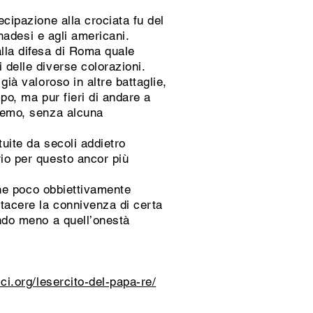
ecipazione alla crociata fu del
anadesi e agli americani.
alla difesa di Roma quale
 delle diverse colorazioni.
già valoroso in altre battaglie,
mpo, ma pur fieri di andare a
premo, senza alcuna
tuite da secoli addietro
rio per questo ancor più
 che poco obbiettivamente
 tacere la connivenza di certa
endo meno a quell’onestà
ci.org/lesercito-del-papa-re/