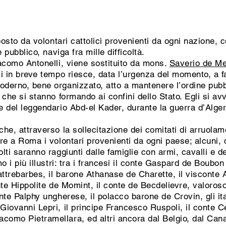
sto da volontari cattolici provenienti da ogni nazione, c
e pubblico, naviga fra mille difficoltà.
iacomo Antonelli, viene sostituito da mons.
Saverio de M
li in breve tempo riesce, data l’urgenza del momento, a fa
moderno, bene organizzato, atto a mantenere l’ordine pub
 che si stanno formando ai confini dello Stato. Egli si avva
re del leggendario Abd-el Kader, durante la guerra d’Alge
che, attraverso la sollecitazione dei comitati di arruolame
ire a Roma i volontari provenienti da ogni paese; alcuni, 
olti saranno raggiunti dalle famiglie con armi, cavalli e 
mo i più illustri: tra i francesi il conte Gaspard de Boubo
attrebarbes, il barone Athanase de Charette, il visconte
onte Hippolite de Momint, il conte de Becdelievre, valoros
onte Palphy ungherese, il polacco barone de Crovin, gli it
Giovanni Lepri, il principe Francesco Ruspoli, il conte Ce
como Pietramellara, ed altri ancora dal Belgio, dal Cana