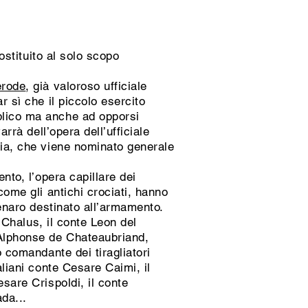
ostituito al solo scopo
erode
, già valoroso ufficiale
r sì che il piccolo esercito
blico ma anche ad opporsi
rrà dell’opera dell’ufficiale
ria, che viene nominato generale
nto, l’opera capillare dei
come gli antichi crociati, hanno
denaro destinato all’armamento.
n Chalus, il conte Leon del
 Alphonse de Chateaubriand,
o comandante dei tiragliatori
aliani conte Cesare Caimi, il
sare Crispoldi, il conte
da...