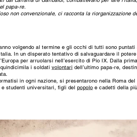
ati dal carisma di Garibaldi, combattevano per fare l'Italia
el papa-re.
o non convenzionale, ci racconta la riorganizzazione dell'
anno volgendo al termine e gli occhi di tutti sono puntat
talia. In un disperato tentativo di salvaguardare il potere
Europa per arruolarsi nell’esercito di Pio IX. Dalla prim
quindicimila i soldati
volontari
dell’ultimo papa-re, destin
ata.
formatisi in ogni nazione, si presentarono nella Roma del
e studenti universitari, figli del
popolo
e cadetti della p