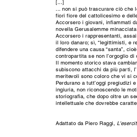
[...]
... non si può trascurare ciò che 
fiori fiore del cattolicesimo e del
Accorsero i giovani, infiammati d
novella Gerusalemme minacciata dag
Accorsero i rappresentanti, assai 
il loro danaro; sì, “legittimisti,
difendere una causa “santa”, cioè
contropartita se non l’orgoglio di
Il momento storico stava cambiando
subiscono attacchi da più parti, 
meritevoli sono coloro che vi si 
Perdurano a tutt’oggi pregiudizi e
ingiuria, non riconoscendo le mot
storiografia, che dopo oltre un se
intellettuale che dovrebbe caratter
Adattato da Piero Raggi,
L'eserci