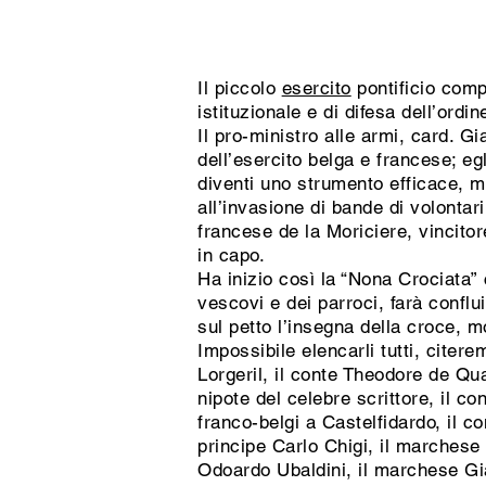
Il piccolo
esercito
pontificio compo
istituzionale e di difesa dell’ordin
Il pro-ministro alle armi, card. G
dell’esercito belga e francese; eg
diventi uno strumento efficace, 
all’invasione di bande di volontari
francese de la Moriciere, vincito
in capo.
Ha inizio così la “Nona Crociata” 
vescovi e dei parroci, farà conflu
sul petto l’insegna della croce, m
Impossibile elencarli tutti, citere
Lorgeril, il conte Theodore de Qu
nipote del celebre scrittore, il c
franco-belgi a Castelfidardo, il c
principe Carlo Chigi, il marchese 
Odoardo Ubaldini, il marchese Gia