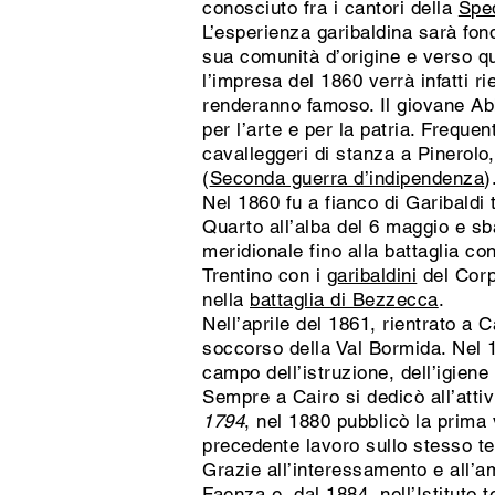
conosciuto fra i cantori della
Sped
L’esperienza garibaldina sarà fond
sua comunità d’origine e verso quel
l’impresa del 1860 verrà infatti r
renderanno famoso. Il giovane Abb
per l’arte e per la patria. Freque
cavalleggeri di stanza a Pinerolo
(
Seconda guerra d’indipendenza
)
Nel 1860 fu a fianco di Garibaldi 
Quarto all’alba del 6 maggio e sba
meridionale fino alla battaglia co
Trentino con i
garibaldini
del Corp
nella
battaglia di Bezzecca
.
Nell’aprile del 1861, rientrato a 
soccorso della Val Bormida. Nel 
campo dell’istruzione, dell’igiene 
Sempre a Cairo si dedicò all’attiv
1794
, nel 1880 pubblicò la prima
precedente lavoro sullo stesso 
Grazie all’interessamento e all’a
Faenza e, dal 1884, nell’Istituto t