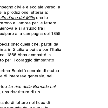
impegno civile e sociale verso la
ella produzione letteraria:
lle d’uno dei Mille
che lo
arono all’amore per le lettere,
Genova e si arruolò fra i
rtecipare alla campagna del 1859
edizione: quelli che, partiti da
a in Sicilia e poi su per l’Italia
he nel 1866 Abba combatté in
to per il coraggio dimostrato
prime Società operaie di mutuo
 di interesse generale, nel
orico
Le rive della Bormida nel
, una riscrittura di un
nte di lettere nel liceo di
timo periodo della sua vita: