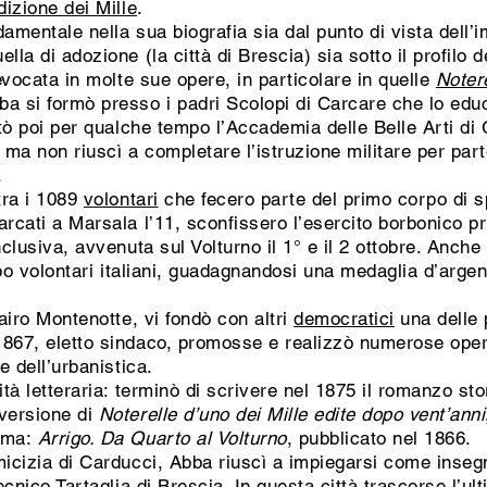
izione dei Mille
.
amentale nella sua biografia sia dal punto di vista dell’
la di adozione (la città di Brescia) sia sotto il profilo d
ievocata in molte sue opere, in particolare in quelle
Notere
a si formò presso i padri Scolopi di Carcare che lo educ
ntò poi per qualche tempo l’Accademia delle Belle Arti di 
, ma non riuscì a completare l’istruzione militare per pa
.
tra i 1089
volontari
che fecero parte del primo corpo di sp
rcati a Marsala l’11, sconfissero l’esercito borbonico prim
nclusiva, avvenuta sul Volturno il 1° e il 2 ottobre. Anc
o volontari italiani, guadagnandosi una medaglia d’argen
Cairo Montenotte, vi fondò con altri
democratici
una delle 
1867, eletto sindaco, promosse e realizzò numerose opere
e dell’urbanistica.
ità letteraria: terminò di scrivere nel 1875 il romanzo st
 versione di
Noterelle d’uno dei Mille edite dopo vent’anni
tema:
Arrigo. Da Quarto al Volturno
, pubblicato nel 1866.
micizia di Carducci, Abba riuscì a impiegarsi come insegna
ecnico Tartaglia di Brescia. In questa città trascorse l’ul