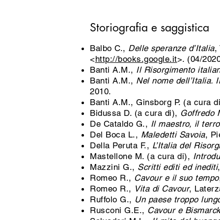
Storiografia e saggistica
Balbo C.,
Delle speranze d’Italia
,
<
http://books.google.it
>. (04/202
Banti A.M.,
Il Risorgimento italia
Banti A.M.,
Nel nome dell’Italia.
2010.
Banti A.M., Ginsborg P. (a cura d
Bidussa D. (a cura di),
Goffredo M
De Cataldo G.,
Il maestro, il terro
Del Boca L.,
Maledetti Savoia
, P
Della Peruta F.,
L’Italia del Riso
Mastellone M. (a cura di),
Introd
Mazzini G.,
Scritti editi ed inediti
Romeo R.,
Cavour e il suo tempo
Romeo R.,
Vita di Cavour
, Laterz
Ruffolo G.,
Un paese troppo lungo.
Rusconi G.E.,
Cavour e Bismarc