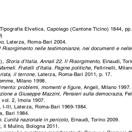
 Tipografia Elvetica, Capolago (Cantone Ticino) 1844, pp.
0)
no
, Laterza, Roma-Bari 2004.
 Il Risorgimento nelle testimonianze, nei documenti e nell
i),
Storia d’Italia. Annali 22. Il Risorgimento,
Einaudi, Tor
ameli. Fratelli d’Italia. Pagine politiche
, Feltrinelli, Mila
rista, il terrone
, Laterza, Roma-Bari 2011, p. 17.
iemme, Milano 1998.
rgimento: problemi, momenti e figure
, Angeli, Milano 1997.
uzione a Giuseppe Mazzini, Pensieri sulla democrazia
, Fe
, vol. 2, Imola 1907.
, I-III, Laterza, Roma-Bari 1969-1984.
a, Bari 1984.
 L’unità nazionale in pericolo
, Einaudi, Torino 2009.
k
, Il Mulino, Bologna 2011.