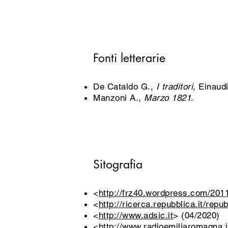
Fonti letterarie
De Cataldo G.,
I traditori
, Einaud
Manzoni A.,
Marzo 1821
.
Sitografia
<
http://frz40.wordpress.com/2011
<
http://ricerca.repubblica.it/repu
<
http://www.adsic.it
>
(04/2020)
<
http://www.radioemiliaromagna.it