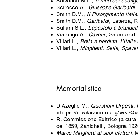
Salvadori M.L.,
Il mito del buon
Scirocco A.,
Giuseppe Garibaldi
,
Smith D.M.,
Il Risorgimento italia
Smith D.M.,
Garibaldi
, Laterza, 
Sullam S.L.,
L’apostolo a brandell
Viarengo A.,
Cavour
, Salerno edi
Villari L.,
Bella e perduta. L’Itali
Villari L.,
Minghetti, Sella, Spaven
Memorialistica
D’Azeglio M.,
Questioni Urgenti. 
<
https://it.wikisource.org/wiki/Qu
R. Commissione Editrice (a cura 
del 1859, Zanichelli, Bologna 192
Marco Minghetti ai suoi elettori
, 