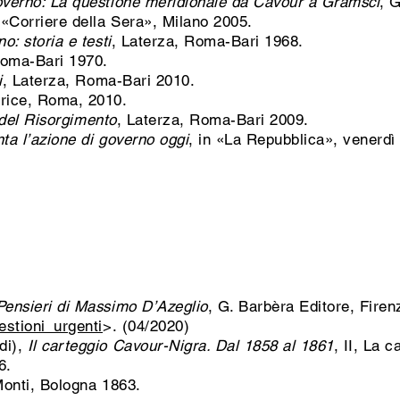
governo: La questione meridionale da Cavour a Gramsci
, 
 «Corriere della Sera», Milano 2005.
no: storia e testi
, Laterza, Roma-Bari 1968.
Roma-Bari 1970.
i
, Laterza, Roma-Bari 2010.
trice, Roma, 2010.
a del Risorgimento
, Laterza, Roma-Bari 2009.
ta l’azione di governo oggi
, in «La Repubblica», venerdì
Pensieri di Massimo D’Azeglio
, G. Barbèra Editore, Firen
estioni_urgenti
>.
(04/2020)
di),
Il carteggio Cavour-Nigra. Dal 1858 al 1861
, II, La 
6.
Monti, Bologna 1863.