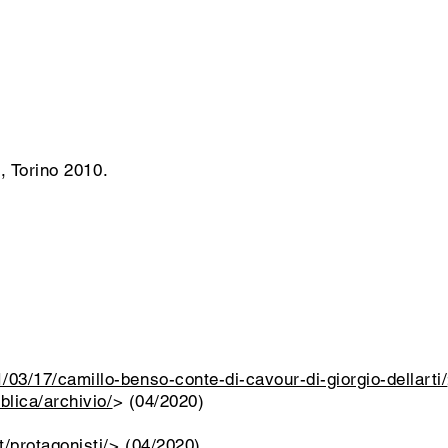
i, Torino 2010.
/03/17/camillo-benso-conte-di-cavour-di-giorgio-dellarti/
bblica/archivio/
>
(04/2020)
/protagonisti/
>
(04/2020)