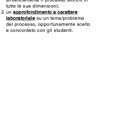
tutte le sue dimensioni;
un
approfondimento a carattere
laboratoriale
su un tema/problema
del processo, opportunamente scelto
e concordato con gli studenti.
CREDITS
Autrici e responsabili del progetto:
Silvana Citterio, Cristina Cocilovo,
Marina Medi, Antonella Olivieri
Autrici - Collaboratrici: Sandra Baricelli