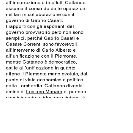
all’insurrezione e in effetti Cattaneo
assume il comando delle operazioni
militari in collaborazione con il
governo di Gabrio Casati.
I rapporti con gli esponenti del
governo provvisorio però non sono
semplici, perché Gabrio Casati e
Cesare Correnti sono favorevoli
all’intervento di Carlo Alberto e
all’unificazione con il Piemonte,
mentre Cattaneo è
democratico
,
ostile all’unificazione in quanto
ritiene il Piemonte meno evoluto, dal
punto di vista economico e politico,
della Lombardia. Cattaneo diventa
amico di
Luciano Manara
e, pur non
condividendo le idee mazziniane, è
più vicino ai repubblicani.
Il suo pensiero politico si basa sugli
studi politici e sociali: soprattutto per
l’Italia Cattaneo ritiene fondamentale
la costruzione di uno stato