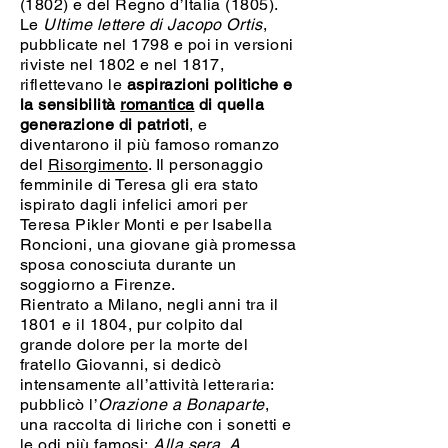
(1802) e del Regno d’Italia (1805).
Le
Ultime lettere di Jacopo Ortis
,
pubblicate nel 1798 e poi in versioni
riviste nel 1802 e nel 1817,
riflettevano le
aspirazioni politiche e
la sensibilità
romantica
di quella
generazione di patrioti
, e
diventarono il più famoso romanzo
del
Risorgimento
. Il personaggio
femminile di Teresa gli era stato
ispirato dagli infelici amori per
Teresa Pikler Monti e per Isabella
Roncioni, una giovane già promessa
sposa conosciuta durante un
soggiorno a Firenze.
Rientrato a Milano, negli anni tra il
1801 e il 1804, pur colpito dal
grande dolore per la morte del
fratello Giovanni, si dedicò
intensamente all’attività letteraria:
pubblicò l’
Orazione a Bonaparte
,
una raccolta di liriche con i sonetti e
le odi più famosi:
Alla sera
,
A