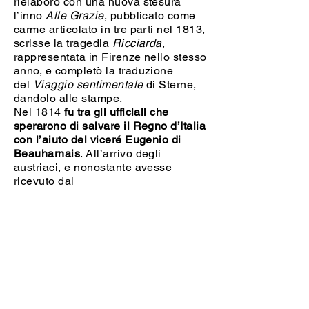
rielaborò con una nuova stesura
l’inno
Alle Grazie
, pubblicato come
carme articolato in tre parti nel 1813,
scrisse la tragedia
Ricciarda
,
rappresentata in Firenze nello stesso
anno, e completò la traduzione
del
Viaggio sentimentale
di Sterne,
dandolo alle stampe.
Nel 1814
fu tra gli ufficiali che
sperarono di salvare il Regno d’Italia
con l’aiuto del viceré Eugenio di
Beauharnais
. All’arrivo degli
austriaci, e nonostante avesse
ricevuto dal
feldmaresciallo
Bellegarde
l’offerta
di dirigere una rivista letteraria e ne
avesse già disegnato il piano
editoriale,
preferì lasciare l’Italia,
piuttosto che prestare giuramento al
nuovo governo
. Inseguito in Svizzera
da un ordine di estradizione
austriaco, poté proseguire per
l’Inghilterra, grazie a un passaporto