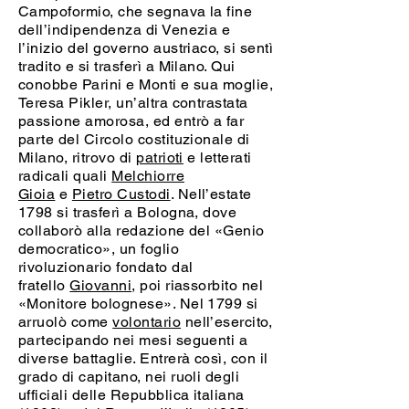
Campoformio, che segnava la fine
dell’indipendenza di Venezia e
l’inizio del governo austriaco, si sentì
tradito e si trasferì a Milano. Qui
conobbe Parini e Monti e sua moglie,
Teresa Pikler, un’altra contrastata
passione amorosa, ed entrò a far
parte del Circolo costituzionale di
Milano, ritrovo di
patrioti
e letterati
radicali quali
Melchiorre
Gioia
e
Pietro Custodi
. Nell’estate
1798 si trasferì a Bologna, dove
collaborò alla redazione del «Genio
democratico», un foglio
rivoluzionario fondato dal
fratello
Giovanni
, poi riassorbito nel
«Monitore bolognese». Nel 1799 si
arruolò come
volontario
nell’esercito,
partecipando nei mesi seguenti a
diverse battaglie. Entrerà così, con il
grado di capitano, nei ruoli degli
ufficiali delle Repubblica italiana