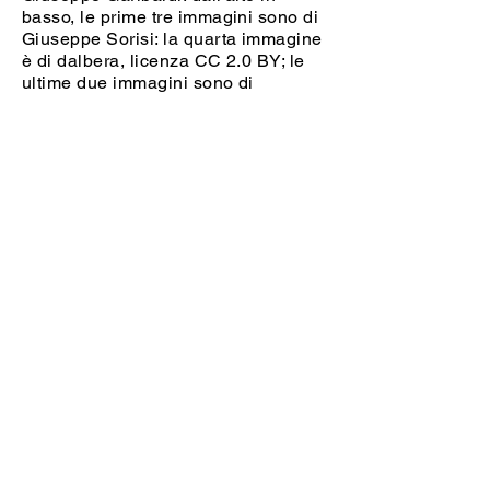
basso, le prime tre immagini sono di
Giuseppe Sorisi: la quarta immagine
è di dalbera, licenza CC 2.0 BY; le
ultime due immagini sono di
pubblico dominio.
Goffredo Mameli: in alto, immagine di
pubblico dominio; in basso,
fotografia di Alessio Damato, licenza
CC 3.0 BY-SA.
Luciano Manara: in alto, immagine di
pubblico dominio; in basso,
immagine
di Giovanni Dall'Orto, licenza CC 2.5
BY-SA.
Il corpo di Luciano Manara a Santa
Maria della Scala: l'immagine è di
pubblico dominio essendo l’autore
morto da più di 70 anni. In ogni caso
quest'immagine è in bassa
risoluzione in base al comma 1-bis,
art. 70 della legge sul diritto d’autore
e al principio di “fair use”.
Andrea Aguyar:
immagine di