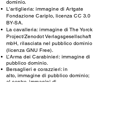
dominio.
L'artiglieria: immagine di Artgate
Fondazione Cariplo, licenza CC 3.0
BY-SA.
La cavalleria: immagine di The Yorck
Project/Zenodot Verlagsgesellschaft
mbH, rilasciata nel pubblico dominio
(licenza GNU Free).
L’Arma dei Carabinieri: immagine di
pubblico dominio.
Bersaglieri e corazzieri: in
alto, immagine di pubblico dominio;
al centro, immagini di
www.esercito.difesa.it
, licenza CC
2.5 BY; in basso, immagine di
Jollyroger, licenza CC 2.5 BY-SA.
I volontari: immagini di pubblico
dominio.