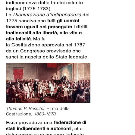
indipendenza delle tredici colonie
inglesi (1775-1783).
La
Dichiarazione d’indipendenza
del
1775 sanciva che
tutti gli uomini
fossero uguali nel perseguire i diritti
inalienabili alla libertà, alla vita e
alla felicità
. Ma fu
la
Costituzione
approvata nel 1787
da un Congresso provvisorio che
sancì la nascita dello Stato federale.
Thomas P. Rossiter,
Firma della
Costituzione
,
1860-1870
Essa prevedeva una
federazione di
stati indipendenti e autonomi
, che
delegavano a un governo federale