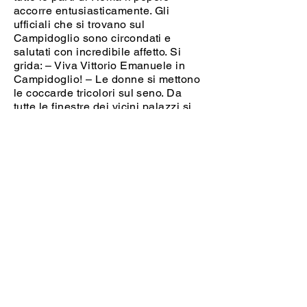
accorre entusiasticamente.
Gli
ufficiali che si trovano sul
Campidoglio sono circondati e
salutati con incredibile affetto.
Si
grida: – Viva Vittorio Emanuele in
Campidoglio! –
Le donne si mettono
le coccarde tricolori sul seno.
Da
tutte le finestre dei vicini palazzi si
agitano le mani e si sventolano i
fazzoletti.
Molti piangono.
Il
movimento della folla è vertiginoso;
il rumore delle grida copre il suono
della grande campana.
I conventi vicini, dove si crede che
siansi
rifugiati gli zuavi e gli
squadriglieri, sono circondati dai
bersaglieri e dalla fanteria. [...]
Nel Corso non possono più passare
le carrozze.
I caffè di piazza Colonna
sono tutti stipati di gente; ad ogni
tavolino si vedono signore, cittadini
e bersaglieri alla rinfusa.
Una parte