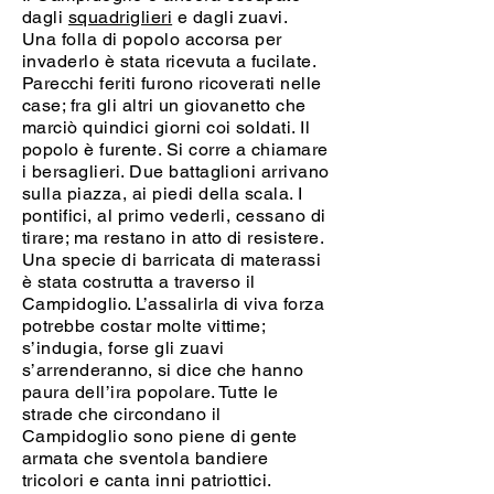
dagli
squadriglieri
e dagli zuavi.
Una folla di popolo accorsa per
invaderlo è stata ricevuta a fucilate.
Parecchi feriti furono ricoverati nelle
case; fra gli altri un giovanetto che
marciò quindici giorni coi soldati. Il
popolo è furente. Si corre a chiamare
i bersaglieri. Due battaglioni arrivano
sulla piazza, ai piedi della scala. I
pontifici, al primo vederli, cessano di
tirare; ma restano in atto di resistere.
Una specie di barricata di materassi
è stata costrutta a traverso il
Campidoglio. L’assalirla di viva forza
potrebbe costar molte vittime;
s’indugia, forse gli zuavi
s’arrenderanno, si dice che hanno
paura dell’ira popolare. Tutte le
strade che circondano il
Campidoglio sono piene di gente
armata che sventola bandiere
tricolori e canta inni patriottici.