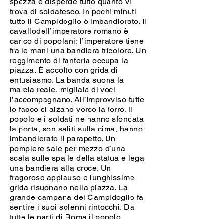
spezza e disperde tutto quanto vi
trova di soldatesco.
In pochi minuti
tutto il Campidoglio è imbandierato.
Il
cavallodell’imperatore romano è
carico di popolani; l’imperatore tiene
fra le mani una bandiera tricolore.
Un
reggimento di fanteria occupa la
piazza. È accolto con grida di
entusiasmo.
La banda suona la
marcia reale
, migliaia di voci
l’accompagnano.
All’improvviso tutte
le facce si alzano verso la torre. Il
popolo e i soldati ne hanno sfondata
la porta, son saliti sulla cima, hanno
imbandierato il parapetto.
Un
pompiere sale per mezzo d’una
scala sulle spalle della statua e lega
una bandiera alla croce.
Un
fragoroso applauso e lunghissime
grida risuonano nella piazza.
La
grande campana del Campidoglio fa
sentire i suoi solenni rintocchi.
Da
tutte le parti di Roma il popolo