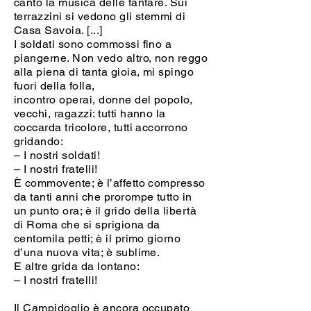
canto la musica delle fanfare. Sui
terrazzini si vedono gli stemmi di
Casa Savoia. [...]
I soldati sono commossi fino a
piangerne. Non vedo altro, non reggo
alla piena di tanta gioia, mi spingo
fuori della folla,
incontro operai, donne del popolo,
vecchi, ragazzi: tutti hanno la
coccarda tricolore, tutti accorrono
gridando:
– I nostri soldati!
– I nostri fratelli!
È commovente; è l’affetto compresso
da tanti anni che prorompe tutto in
un punto ora; è il grido della libertà
di Roma che si sprigiona da
centomila petti; è il primo giorno
d’una nuova vita; è sublime.
E altre grida da lontano:
– I nostri fratelli!
Il Campidoglio è ancora occupato