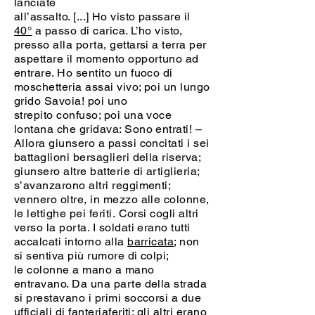
lanciate
all’assalto. [...]
Ho visto passare il
40°
a passo di carica. L’ho visto,
presso alla porta, gettarsi a terra per
aspettare il momento opportuno ad
entrare. Ho sentito un fuoco di
moschetteria assai vivo; poi un lungo
grido Savoia! poi uno
strepito confuso; poi una voce
lontana che gridava: Sono entrati! –
Allora giunsero a passi concitati i sei
battaglioni bersaglieri della riserva;
giunsero altre batterie di artiglieria;
s’avanzarono altri reggimenti;
vennero oltre, in mezzo alle colonne,
le lettighe pei feriti. Corsi cogli altri
verso la porta. I soldati erano tutti
accalcati intorno alla
barricata
; non
si sentiva più rumore di colpi;
le colonne a mano a mano
entravano. Da una parte della strada
si prestavano i primi soccorsi a due
ufficiali di fanteriaferiti; gli altri erano