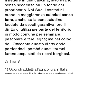
risiedere in una cascina, lavoravano
senza scadenza su un fondo del
proprietario. Nel Sud, i contadini
erano in maggioranza
salariati senza
terra
, anche se la consuetudine
feudale da secoli garantiva loro il
diritto di utilizzare parte del territorio
in modo comune per seminare,
pascolare e fare legna; ma nel corso
dell’Ottocento questo diritto andò
perdendosi, perché questi terreni
furono acquistati da ricchi borghesi.
Attività
1) Oggi gli addetti all’agricoltura in Italia
rappresentano il 4% della popolazione. Nel
1941 erano il 41%. Come mai c’è stata
questa diminuzione? Secondo te vuol dire
che anche la produzione agricola è
diminuita?
2) Nell’unità
Il prestito del grano
puoi
vedere, attraverso la rappresentazione