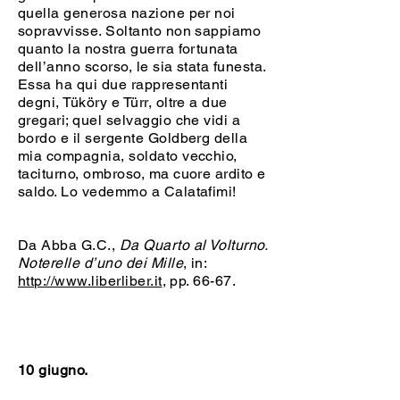
quella generosa nazione per noi
sopravvisse. Soltanto non sappiamo
quanto la nostra guerra fortunata
dell’anno scorso, le sia stata funesta.
Essa ha qui due rappresentanti
degni, Tüköry e Türr, oltre a due
gregari; quel selvaggio che vidi a
bordo e il sergente Goldberg della
mia compagnia, soldato vecchio,
taciturno, ombroso, ma cuore ardito e
saldo. Lo vedemmo a Calatafimi!
Da Abba G.C.,
Da Quarto al Volturno.
Noterelle d’uno dei Mille
, in:
http://www.liberliber.it
, pp. 66-67.
10 giugno.