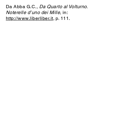
Da Abba G.C.,
Da Quarto al Volturno.
Noterelle d’uno dei Mille
, in:
http://www.liberliber.it
, p. 111.
Guida alla Lettura
Per rispondere a queste domande,
consulta anche l'unità su
Lajos (Luigi)
Tüköry
.
1)
A quali guerre ha partecipato Tüköry nel
corso della vita e in che anni?
Chi era il suo nemico principale?
Per quali ragioni credi che abbia deciso di
unirsi ai Mille di Garibaldi?