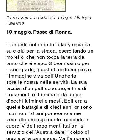
Il monumento dedicato a Lajos Tüköry a
Palermo
19 maggio. Passo di Renna.
Il tenente colonnello Tüköry cavalca
su e giù per la strada, esercitando un
morello, che non tocca la terra da
tanto che è vispo. Giovanissimo per
il suo grado, quest’ufficiale mi parve
l’immagine viva dell’Ungheria,
sorella nostra nella servitù. La sua
faccia, d’un pallido scuro, è fina di
lineamenti e illuminata da un par
d’occhi fulminei e mesti. Egli era a
quelle battaglie di dieci anni or sono,
i cui nomi strani ponevano a me
fanciullo uno sgomento indicibile in
cuore. Vide i reggimenti italiani al
servizio dell’Austria dare il colpo di
grazia alla patria sua. Ma l’amore di