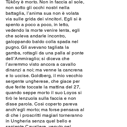
Tüköry è morto. Non in faccia al sole,
non sotto gli occhi nostri nella
battaglia, l’anima sua non è volata
via sulle grida dei vincitori. Egli si è
spento a poco a poco, in letto,
vedendo la morte venire lenta, egli
che soleva andarle incontro,
galoppando baldo colla spada nel
pugno. Gli avevano tagliata la
gamba, rottagli da una palla al ponte
dell’Ammiraglio; si diceva che
l’avremmo visto ancora a cavallo
dinanzi a noi; ma venne la cancrena
e lo uccise. Goldberg, il mio vecchio
sergente ungherese, che giace per
due ferite toccate la mattina del 27,
quando seppe morto il suo Loyos si
tirò le lenzuola sulla faccia e non
disse parola. Così coperto pareva
anch’egli morto; ma forse pensava al
dì che i proscritti magiari torneranno
in Ungheria senza quel bello e
sapiente Cavaliere, venuto pel