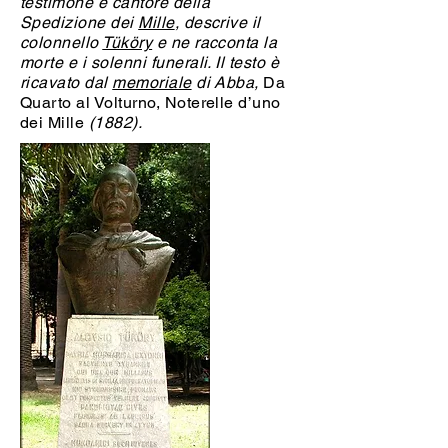
testimone e cantore della
Spedizione dei
Mille
, descrive il
colonnello
Tüköry
e ne racconta la
morte e i solenni funerali. Il testo è
ricavato dal
memoriale
di Abba,
Da
Quarto al Volturno, Noterelle d’uno
dei Mille
(1882).