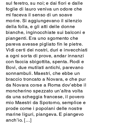
sul feretro, su noi; e dai fiori e dalle
foglie di lauro veniva un odore che
mi faceva il senso di un soave
morire. Si aggiungevano il silenzio
della folla, e gli atti delle donne
bianche, inginocchiate sui balconi e
piangenti. Era uno sgomento che
pareva avesse pigliato fin le pietre.
Vidi certi dei nostri, duri e invecchiati
a ogni sorta di prove, andar innanzi
con faccia sbigottita, spenta. Rodi e
Bovi, due mutilati antichi, parevano
sonnambuli. Maestri, che ebbe un
braccio troncato a Novara, e che pur
da Novara corse a Roma dov’ebbe il
moncherino spezzato un’altra volta
da una scheggia francese, il povero
mio Maestri da Spotorno, semplice e
prode come i popolani delle nostre
marine liguri, piangeva. E piangevo
anch’io. […]