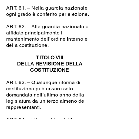
ART. 61. – Nella guardia nazionale
ogni grado è conferito per elezione.
ART. 62. – Alla guardia nazionale è
affidato principalmente il
mantenimento dell’ordine interno e
della costituzione.
TITOLO VIII
DELLA REVISIONE DELLA
COSTITUZIONE
ART. 63. – Qualunque riforma di
costituzione può essere solo
domandata nell’ultimo anno della
legislatura da un terzo almeno dei
rappresentanti.
ART. 64. – L’Assemblea delibera per
due volte sulla domanda
all’intervallo di due mesi. Opinando
l’Assemblea per la riforma alla