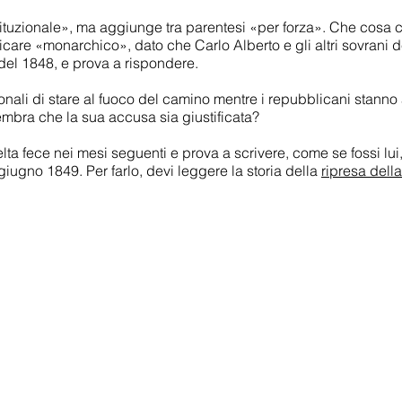
ituzionale», ma aggiunge tra parentesi «per forza». Che cosa c
icare «monarchico», dato che Carlo Alberto e gli altri sovrani 
del 1848, e prova a rispondere.
onali di stare al fuoco del camino mentre i repubblicani stann
sembra che la sua accusa sia giustificata?
ta fece nei mesi seguenti e prova a scrivere, come se fossi lui,
 giugno 1849. Per farlo, devi leggere la storia della
ripresa dell