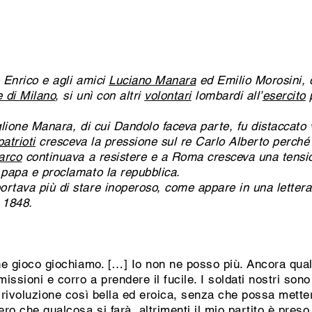
 Enrico e agli amici
Luciano Manara
ed Emilio Morosini, 
 di Milano
, si unì con altri
volontari
lombardi all’
esercito
p
glione Manara, di cui Dandolo faceva parte, fu distaccato v
patrioti
cresceva la pressione sul re Carlo Alberto perché
arco
continuava a resistere e a Roma cresceva una tensio
 papa e proclamato la repubblica.
rtava più di stare inoperoso, come appare in una lettera 
 1848.
che gioco giochiamo. […] Io non ne posso più. Ancora qua
issioni e corro a prendere il fucile. I soldati nostri son
 rivoluzione così bella ed eroica, senza che possa metter
ero che qualcosa si farà, altrimenti il mio partito è pres