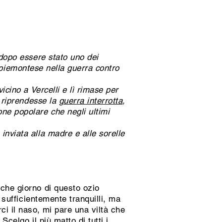
dopo essere stato uno dei
iemontese nella guerra contro
icino a Vercelli e lì rimase per
 riprendesse la
guerra interrotta
,
ne popolare che negli ultimi
inviata alla madre e alle sorelle
lche giorno di questo ozio
o sufficientemente tranquilli, ma
ci il naso, mi pare una viltà che
o. Scelgo
il più matto di tutti
i