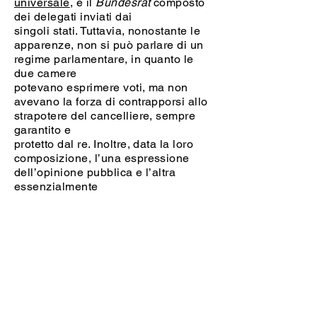
universale
, e il
Bundesrat
composto
dei delegati inviati dai
singoli stati. Tuttavia, nonostante le
apparenze, non si può parlare di un
regime parlamentare, in quanto le
due camere
potevano esprimere voti, ma non
avevano la forza di contrapporsi allo
strapotere del cancelliere, sempre
garantito e
protetto dal re. Inoltre, data la loro
composizione, l’una espressione
dell’opinione pubblica e l’altra
essenzialmente
aristocratica
e
monarchica
,
difficilmente si sarebbero alleate per
contrapporsi al cancelliere.