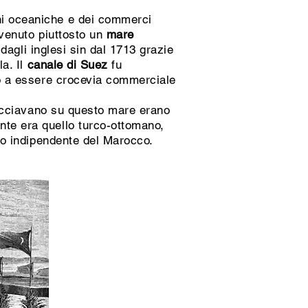
ni oceaniche e dei commerci
ivenuto piuttosto un
mare
 dagli inglesi sin dal 1713 grazie
a. Il
canale di Suez
fu
rnò a essere crocevia commerciale
ffacciavano su questo mare erano
te era quello turco-ottomano,
ato indipendente del Marocco.