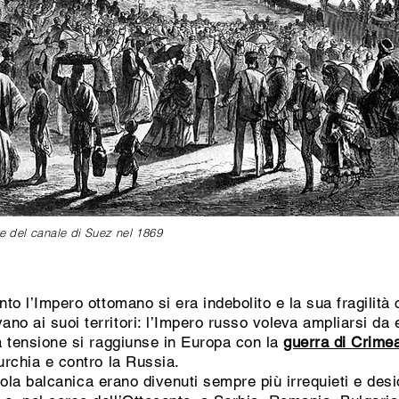
e del canale di Suez nel 1869
nto l’Impero ottomano si era indebolito e la sua fragilità
no ai suoi territori: l’Impero russo voleva ampliarsi da 
la tensione si raggiunse in Europa con la
guerra di Crime
urchia e contro la Russia.
enisola balcanica erano divenuti sempre più irrequieti e de