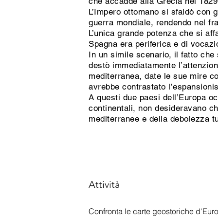
che accadde alla Grecia nel 1829
L’Impero ottomano si sfaldò con gr
guerra mondiale, rendendo nel fr
L’unica grande potenza che si affa
Spagna era periferica e di vocazi
In un simile scenario, il fatto ch
destò immediatamente l’attenzion
mediterranea, date le sue mire co
avrebbe contrastato l’espansioni
A questi due paesi dell’Europa oc
continentali, non desideravano ch
mediterranee e della debolezza t
Attività
Confronta le carte geostoriche d'Euro