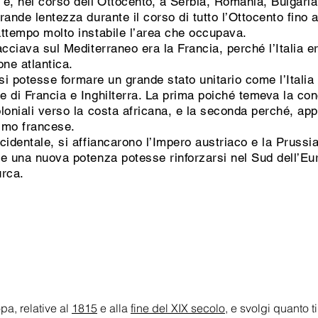
 e, nel corso dell’Ottocento, a Serbia, Romania, Bulgari
ande lentezza durante il corso di tutto l’Ottocento fino 
attempo molto instabile l’area che occupava.
cciava sul Mediterraneo era la Francia, perché l’Italia er
one atlantica.
e si potesse formare un grande stato unitario come l’Itali
e di Francia e Inghilterra. La prima poiché temeva la c
loniali verso la costa africana, e la seconda perché, appo
smo francese.
cidentale, si affiancarono l’Impero austriaco e la Pruss
e una nuova potenza potesse rinforzarsi nel Sud dell’Eur
urca.
pa, relative al
1815
e alla
fine del XIX secolo
, e svolgi quanto t