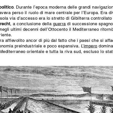
olitico
. Durante l’epoca moderna delle grandi navigazio
veva perso il ruolo di mare centrale per l’Europa. Era d
 sola via d’accesso era lo stretto di Gibilterra controllato
trecht
, a conclusione della
guerra
di successione spagnol
 negli ultimi decenni dell’Ottocento il Mediterraneo rito
iente.
ra affievolito ancor di più dal fatto che i paesi che si a
conomia preindustriale e poco espansiva. L’
impero
dominan
 Mediterraneo orientale e tutta la riva sud, escluso lo st