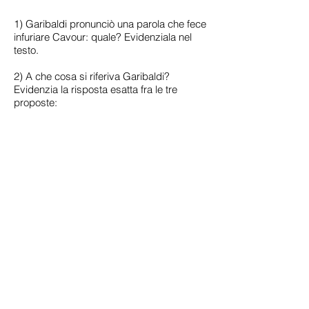
1) Garibaldi pronunciò una parola che fece
infuriare Cavour: quale? Evidenziala nel
testo.
2) A che cosa si riferiva Garibaldi?
Evidenzia la risposta esatta fra le tre
proposte:
all’abbandono dei garibaldini a Napoli;
al mancato riconoscimento da parte di
Cavour delle azioni gloriose dei
garibaldini;
al rifiuto da parte di Cavour di riconoscere
in modo ufficiale i soldati volontari
dell’esercito meridionale.
3) Evidenzia poi nel documento le parole
di Garibaldi che confermano la tua scelta.