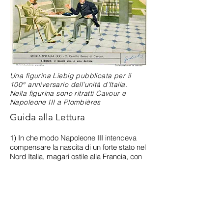
Una figurina Liebig pubblicata per il
100° anniversario dell’unità d’Italia.
Nella figurina sono ritratti Cavour e
Napoleone III a Plombières
Guida alla Lettura
1) In che modo Napoleone III intendeva
compensare la nascita di un forte stato nel
Nord Italia, magari ostile alla Francia, con
un suo controllo sul resto della penisola?
Sottolinea in rosso nel documento le frasi
che lo dimostrano.
2) Quale era il progetto di Cavour riguardo
allo Stato italiano? Desiderava costruire un