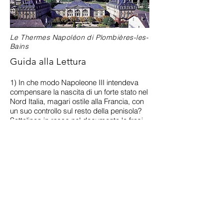
Le Thermes Napoléon di Plombières-les-
Bains
Guida alla Lettura
1) In che modo Napoleone III intendeva
compensare la nascita di un forte stato nel
Nord Italia, magari ostile alla Francia, con
un suo controllo sul resto della penisola?
Sottolinea in rosso nel documento le frasi
che lo dimostrano.
2) Quale era il progetto di Cavour riguardo
allo Stato italiano? Desiderava costruire un
unico
stato
per tutta la penisola?
Sottolinea in blu nel documento la frase
che lo specifica.
Sempre in blu sottolinea la frase che
illustra il progetto territoriale di Cavour, con